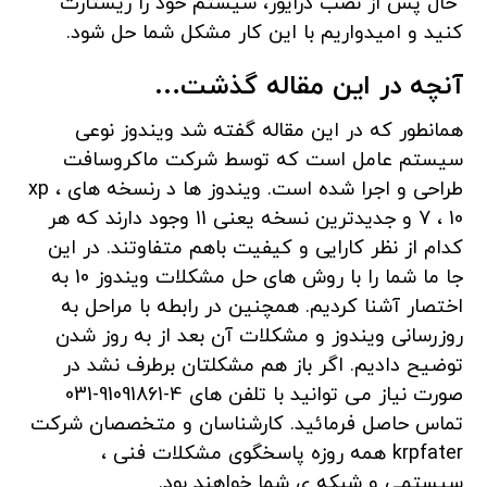
حال پس از نصب درایور، سیستم خود را ریستارت
کنید و امیدواریم با این کار مشکل شما حل شود.
آنچه در این مقاله گذشت…
همانطور که در این مقاله گفته شد ویندوز نوعی
سیستم عامل است که توسط شرکت ماکروسافت
طراحی و اجرا شده است. ویندوز ها د رنسخه های xp ،
7 ، 10 و جدیدترین نسخه یعنی 11 وجود دارند که هر
کدام از نظر کارایی و کیفیت باهم متفاوتند. در این
جا ما شما را با روش های حل مشکلات ویندوز 10 به
اختصار آشنا کردیم. همچنین در رابطه با مراحل به
روزرسانی ویندوز و مشکلات آن بعد از به روز شدن
توضیح دادیم. اگر باز هم مشکلتان برطرف نشد در
صورت نیاز می توانید با تلفن های 4-91091861-031
تماس حاصل فرمائید. کارشناسان و متخصصان شرکت
krpfater همه روزه پاسخگوی مشکلات فنی ،
سیستمی و شبکه ی شما خواهند بود.