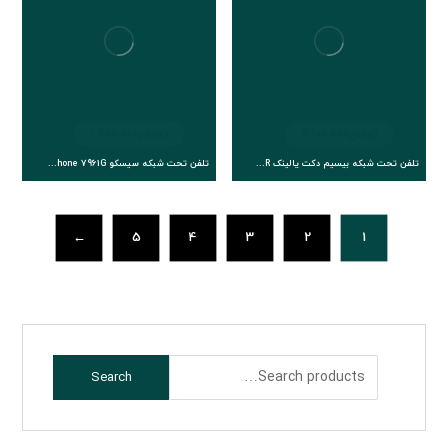
تومان
7.100.000
تومان
1.500.000
تلفن تحت شبکه بیسیم دکت یالینک Yealink W59R
تلفن تحت شبکه سیسکو Cisco IP Phone 7961G
←
5
4
3
2
1
Search