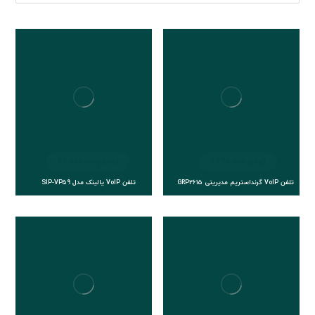
تومان
6.490.000
تومان
27.000.000
تلفن VoIP گرنداستریم مدیریتی GRP2615
تلفن VoIP یالینک مدل SIP-VP59