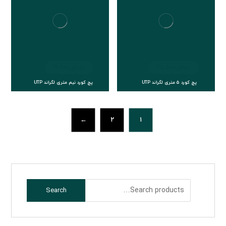
تومان
48.500
تومان
14.700
پچ کورد 5 متری لگراند UTP
پچ کورد نیم متری لگراند UTP
←
2
1
Search