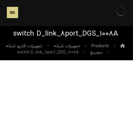
switch D_link_8port_DGS_1008A
Products
تجهیزات شبکه
تجهیزات اکتیو شبکه
سوییچ
switch D_link_8port_DGS_1008A