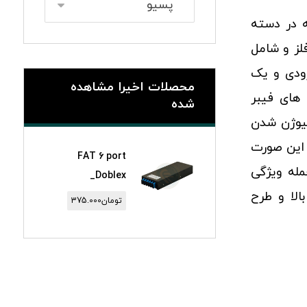
ه در دسته
لز و شامل
ودی و یک
محصلات اخیرا مشاهده
های فیبر
شده
یوژن شدن
 این صورت
FAT 6 port
مله ویژگی
_Doblex
الا و طرح
تومان
375.000