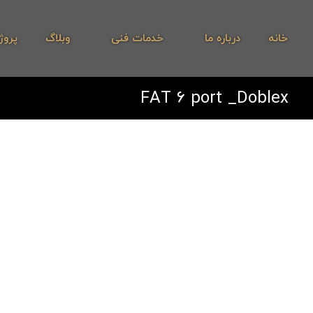
خانه
درباره ما
خدمات فنی
وبلاگ
پروژ
FAT 6 port _Doblex