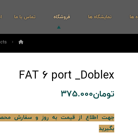
ه ها
نمایشگاه ها
فروشگاه
تماس با ما
ا
cts
FAT 6 port _Doblex
تومان
375.000
جهت اطلاع از قیمت به روز و سفارش محص
بگیرید