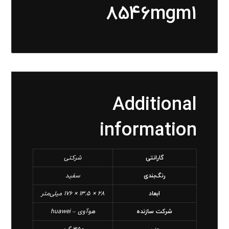
8546mgm1
Additional
information
گارانتی
شرکتی
رنگ‌بندی
سفید
ابعاد
28 × 13.5 × 176 میلی‌متر
شرکت سازنده
هوآوی – huawei