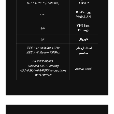
ITU-T G.992.4 (G.lite.bis)
ADSL 2
پورت RJ-45
1 عدد
WAN/LAN
VPN Pass-
دارد
Through
دارد
فایروال
IEEE 802.11a/n/ac 5GHz
استانداردهای
IEEE 802.11b/g/n 2.4GHz
بی‌سیم
64/128-bit WEP
Wireless MAC Filtering
امنیت بی‌سیم
WPA-PSK/WPA-PSK2 encryptions
WPA/WPA2