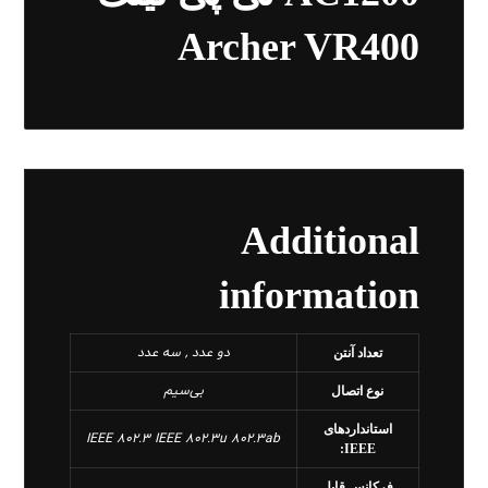
Archer VR400
Additional
information
دو عدد , سه عدد
تعداد آنتن
بی‌سیم
نوع اتصال
استانداردهای
IEEE 802.3 IEEE 802.3u 802.3ab
IEEE:
فرکانس قابل