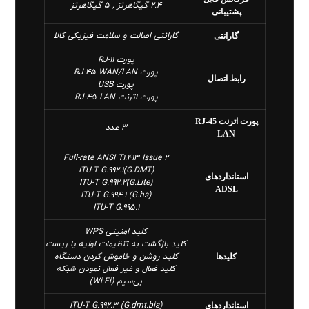
2.4 گیگاهرتز , 5 گیگاهرتز
پشتیبانی
گارانتی اصالت و سلامت فیزیکی کالا
گارانتی
پورت RJ-11
پورت RJ-45 WAN/LAN
رابط‌ اتصال
پورت USB
پورت اترنت RJ-45 LAN
پورت اترنت RJ-45
3 عدد
LAN
Full-rate ANSI T1.413 Issue 2
ITU-T G.992.1(G.DMT)
استانداردهای
ITU-T G.992.2(G.Lite)
ADSL
ITU-T G.994.1 (G.hs)
ITU-T G.995.1
کلید امنیتی WPS
کلید بازگشت به تنظیمات اولیه یا ریست
کلید روشن و خاموش کردن دستگاه
کلید‌ها
کلید فعال و غیر فعال نمودن شبکه
بی‌سیم (Wi-Fi)
ITU-T G.992.3 (G.dmt.bis)
استانداردهای