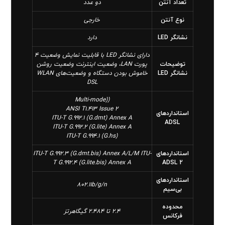
تعداد آنتن
دو عدد
نوع آنتن
خارجی
نشانگر LED
دارد
دارای نشانگر LED با قابلیت نمایش وضعیت 4
توضیحات
پورت LAN، وضعیت اینترنت وضعیت روشن
نشانگر LED
خاموش بودن دستگاه و وضعیت‌های WLAN
DSL
((Multi-mode
ANSI T1.413 Issue 2
استانداردهای
ITU-T G.992.1 (G.dmt) Annex A
ADSL
ITU-T G.992.2 (G.lite) Annex A
(ITU-T G.994.1 (G.hs
استانداردهای
ITU-T G.992.3 (G.dmt.bis) Annex A/L/M ITU-
T G.992.4 (G.lite.bis) Annex A
ADSL 2
استانداردهای
802.11b/g/n
بی‌سیم
محدوده
2.4 تا 2.484 گیگاهرتز
فرکانس