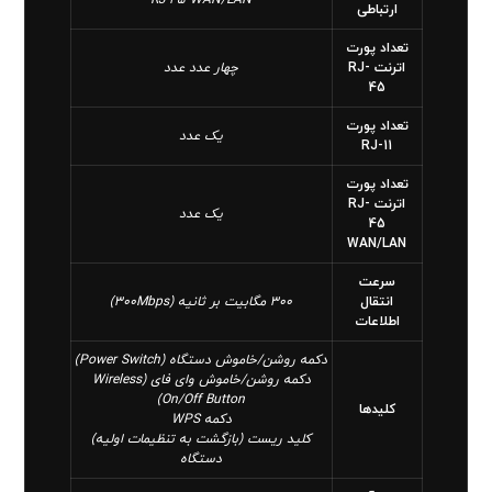
ارتباطی
تعداد پورت
اترنت RJ-
چهار عدد عدد
45
تعداد پورت
یک عدد
RJ-11
تعداد پورت
اترنت RJ-
یک عدد
45
WAN/LAN
سرعت
انتقال
300 مگابیت بر ثانیه (300Mbps)
اطلاعات
دکمه‌ روشن/خاموش دستگاه (Power Switch)
دکمه‌ روشن/خاموش وای فای (Wireless
On/Off Button)
کلیدها
دکمه WPS
کلید ریست (بازگشت به تنظیمات اولیه)
دستگاه