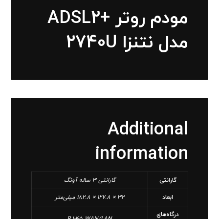
مودم روتر +ADSL2
مدل نتنزا 2740U
Additional
information
گارانتی
گارانتی 3 ساله آونگ
ابعاد
32 × 127.8 × 182.8 میلی‌متر
درگاه‌های
RJ-45 WAN/LAN