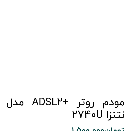
مودم روتر +ADSL2 مدل
نتنزا 2740U
تومان
1.500.000