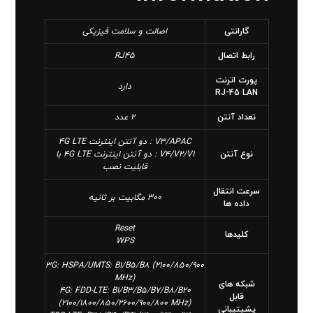
گارانتی
اصالت و سلامت فیزیکی
رابط‌ اتصال
RJ45
پورت اترنت
دارد
RJ-45 LAN
تعداد آنتن
2 عدد
V3/APAC : دو آنتن اینترنت 4G LTE
نوع آنتن
V4/V2/V1 : دو آنتن اینترنت 4G LTE با
قابلیت نصب
سرعت انتقال
300 مگابیت بر ثانیه
داده ها
Reset
کلید‌ها
WPS
3G: HSPA/UMTS: B1/B5/B8 (2100/850/900
MHz)
شبکه های
4G: FDD-LTE: B1/B3/B5/B7/B8/B20
قابل
(2100/1800/850/2600/900/800 MHz)
پشیتیبانی