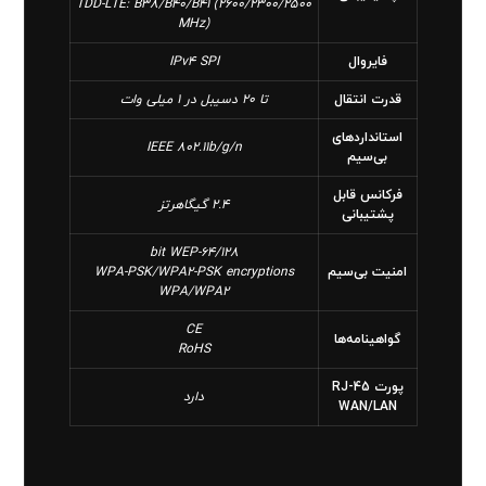
TDD-LTE: B38/B40/B41 (2600/2300/2500
MHz)
فایروال
IPv4 SPI
قدرت انتقال
تا 20 دسیبل در 1 میلی وات
استانداردهای
IEEE 802.11b/g/n
بی‌سیم
فرکانس قابل
2.4 گیگاهرتز
پشتیبانی
64/128-bit WEP
امنیت بی‌سیم
WPA-PSK/WPA2-PSK encryptions
WPA/WPA2
CE
گواهینامه‌ها
RoHS
پورت RJ-45
دارد
WAN/LAN