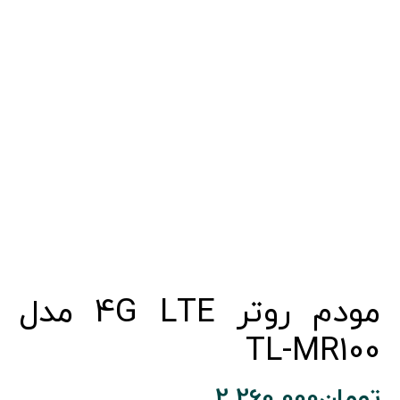
مودم روتر 4G LTE مدل
TL-MR100
تومان
2.260.000