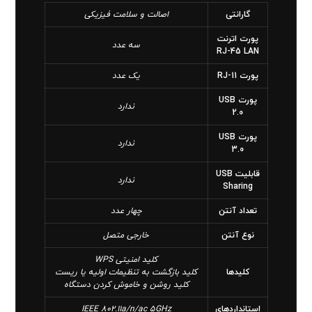
گارانتی
اصالت و سلامت فیزیکی
پورت اترنت
سه عدد
RJ-45 LAN
پورت RJ-11
یک عدد
پورت USB
ندارد
2.0
پورت USB
ندارد
3.0
قابلیت USB
ندارد
Sharing
تعداد آنتن
چهار عدد
نوع آنتن
خارجی متصل
کلید امنیتی WPS
کلید‌ها
کلید بازگشت به تنظیمات اولیه یا ریست
کلید روشن و خاموش کردن دستگاه
استانداردهای
IEEE 802.11a/n/ac 5GHz