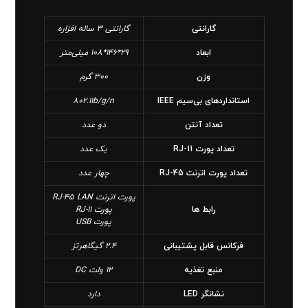
گارانتی
گارانتی 3 ساله افزاره
ابعاد
29*146*108 میلی‌متر
وزن
300 گرم
استانداردهای بی‌سیم IEEE
802.11b/g/n
تعداد آنتن
دو عدد
تعداد پورت RJ-11
یک عدد
تعداد پورت اترنت RJ-45
چهار عدد
پورت اترنت RJ-45 LAN
رابط ها
پورت RJ-11
پورت USB
فرکانس قابل پشتیبانی
2.4 گیگاهرتز
منبع تغذیه
12 ولت DC
نشانگر LED
دارد