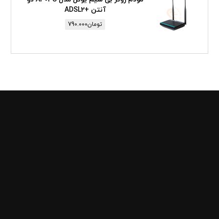
آنتن +ADSL2
تومان
790.000