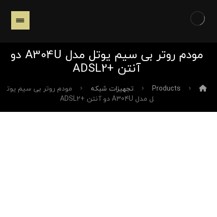
مودم روتر بی سیم یوتل مدل A304U دو
آنتن +ADSL2
Products
تجهیزات شبکه
مودم روتر بی سیم یوت
ل مدل A304U دو آنتن +ADSL2