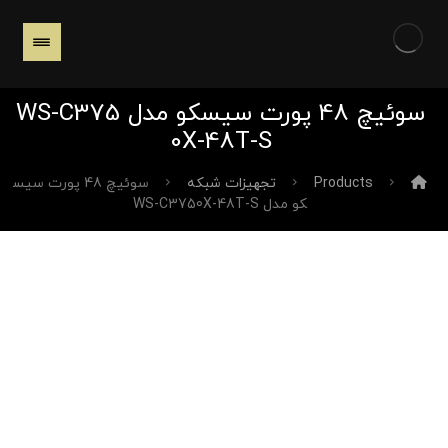
سوئیچ 48 پورت سیسکو مدل WS-C375
0X-48T-S
Products
تجهیزات شبکه
سوئیچ 48 پورت سیس
کو مدل WS-C3750X-48T-S