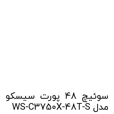
سوئیچ 48 پورت سیسکو
مدل WS-C3750X-48T-S