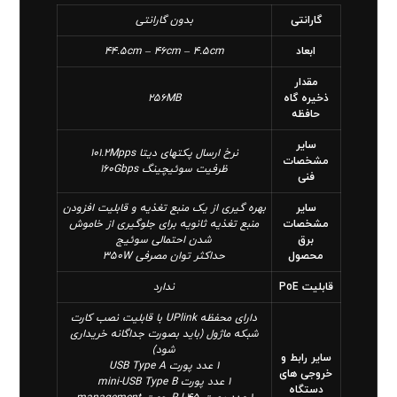
گارانتی
بدون گارانتی
ابعاد
44.5cm – 46cm – 4.5cm
مقدار
ذخیره گاه
256MB
حافظه
سایر
نرخ ارسال پکتهای دیتا 101.2Mpps
مشخصات
ظرفیت سوئیچینگ 160Gbps
فنی
سایر
بهره گیری از یک منبع تغذیه و قابلیت افزودن
مشخصات
منبع تغذیه ثانویه برای جلوگیری از خاموش
برق
شدن احتمالی سوئیج
محصول
حداکثر توان مصرفی 350W
قابلیت PoE
ندارد
دارای محفظه UPlink با قابلیت نصب کارت
شبکه ماژول (باید بصورت جداگانه خریداری
شود)
سایر رابط و
1 عدد پورت USB Type A
خروجی های
1 عدد پورت mini-USB Type B
دستگاه