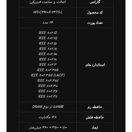
اصالت و سلامت فیزیکی
گارانتی
WS-C2960X-24TS-L
کد محصول
24 عدد
تعداد پورت
IEEE 802.1D
IEEE 802.1Q
IEEE 802.1p
IEEE 802.1s
IEEE 802.1w
IEEE 802.1x
IEEE 802.3
استاندارد های
IEEE 802.3ab
IEEE 802.3ad (LACP)
IEEE 802.3az
IEEE 802.3u
IEEE 802.3x
IEEE 802.3z
512MB از نوع DRAM
حافظه رم
128 مگابایت
حافظه فلش
50 × 350 × 460 میلی‌متر
ابعاد