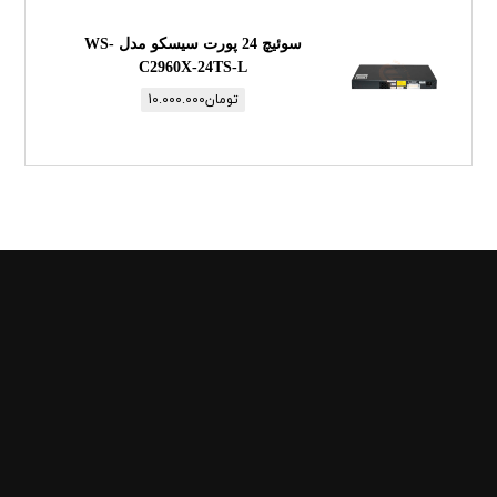
سوئیچ 24 پورت سیسکو مدل WS-
C2960X-24TS-L
تومان
10.000.000