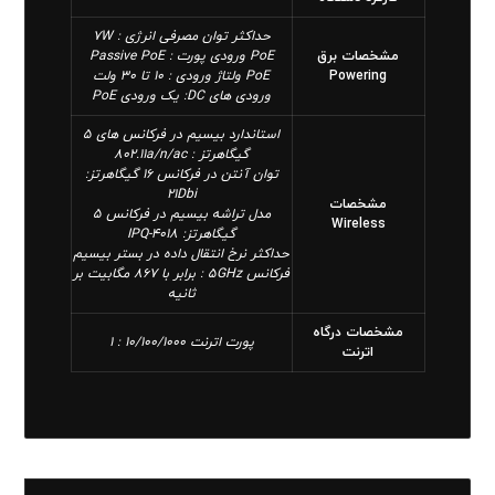
حداکثر توان مصرفی انرژی : 7W
مشخصات برق
PoE ورودی پورت : Passive PoE
Powering
PoE ولتاژ ورودی : 10 تا 30 ولت
ورودی های DC: یک ورودی PoE
استاندارد بیسیم در فرکانس های 5
گیگاهرتز : 802.11a/n/ac
توان آنتن در فرکانس 16 گیگاهرتز:
21Dbi
مشخصات
مدل تراشه بیسیم در فرکانس 5
Wireless
گیگاهرتز: IPQ-4018
حداکثر نرخ انتقال داده در بستر بیسیم
فرکانس 5GHz : برابر با 867 مگابیت بر
ثانیه
مشخصات درگاه
پورت اترنت 10/100/1000 : 1
اترنت