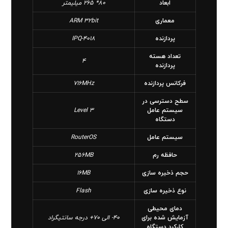
ابعاد
80* 265 میلیمتر
معماری
ARM 32bit
پردازنده
IPQ-4018
تعداد هسته
4
پردازنده
فرکانس پردازنده
716MHz
سطح دسترسی در
سیستم عامل
Level 3
دستگاه
سیستم عامل
RouterOS
حافظه رم
256MB
حجم ذخیره سازی
16MB
نوع ذخیره سازی
Flash
دمای محیطی
آزمایش شده برای
40- الی 70+ درجه سانتیگراد
کارکرد دستگاه