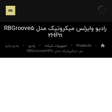
رادیو وایرلس میکروتیک مدل RBGroove5
2HPn
Products
تجهیزات شبکه
رادیو
رادیو وایرل
س میکروتیک مدل RBGroove52HPn