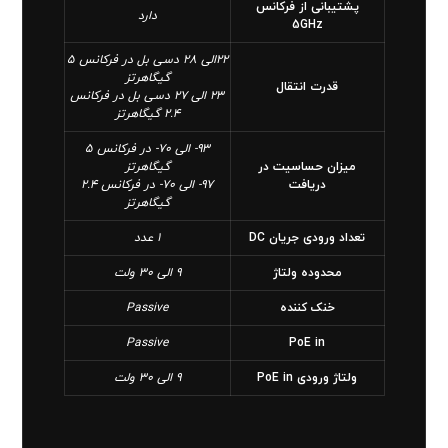
پشتیبانی از فرکانس
دارد
5GHz
22الی 28 دسی بل در فرکانس 5
گیگاهرتز
قدرت انتقال
23 الی 27 دسی بل در فرکانس
2.4 گیگاهرتز
93- الی 70- در فرکانس 5
میزان حساسیت در
گیگاهرتز
دریافت
97- الی 70- در فرکانس 2.4
گیگاهرتز
تعداد ورودی جریان DC
1 عدد
محدوده ولتاژ
9 الی 30 ولت
خنک کننده
Passive
Passive
PoE in
ولتاژ ورودی PoE in
9 الی 30 ولت