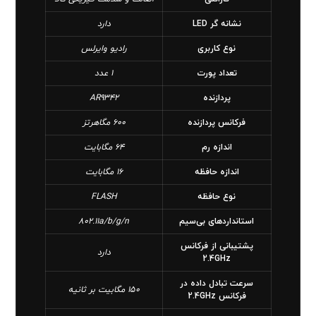
نشانه گر LED
دارد
نوع کاربری
رادیو وایرلس
تعداد پورت
1 عدد
پردازنده
AR9342
فرکانس پردازنده
600 مگاهرتز
اندازه رم
64 مگابایت
اندازه حافظه
16 مگابایت
نوع حافظه
FLASH
استانداردهای بی‌سیم
802.11a/b/g/n
پشتیبانی از فرکانس
دارد
2.4GHz
سرعت تبادل داده در
150 مگابیت بر ثانیه
فرکانس 2.4GHz