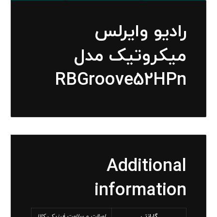
رادیو وایرلس
میکروتیک مدل
RBGroove52HPn
Additional
information
گارانتی
اصالت و سلامت فیزیکی کالا