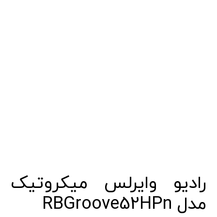
رادیو وایرلس میکروتیک
مدل RBGroove52HPn