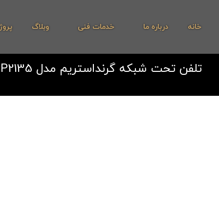
خانه
درباره ما
خدمات فنی
وبلاگ
پروژ
تلفن تحت شبکه گرنداستریم مدل GXP2135