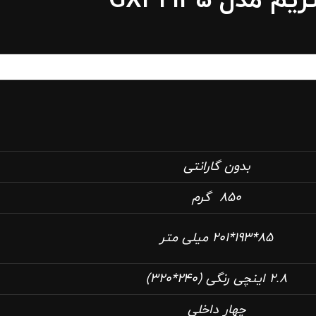
دل GXP2135
بدون گارانتی
‎ 850 گرم
85*193*201 میلی متر
2.8 اینچی رنگی (240*320)
چهار داخلی