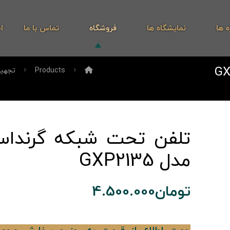
ه ها
نمایشگاه ها
فروشگاه
تماس با ما
ا
Products
تجهی
تلفن تحت شبکه گرنداس
مدل GXP2135
تومان
4.500.000