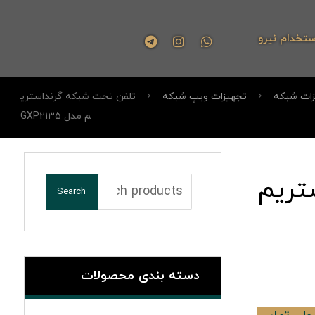
ستخدام نیرو
زات شبکه
تجهیزات ویپ شبکه
تلفن تحت شبکه گرنداستری
م مدل GXP2135
تریم
Search
دسته بندی محصولات