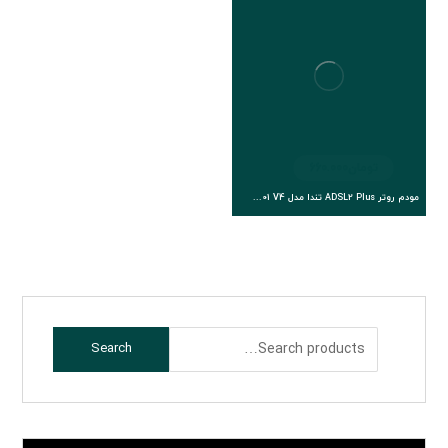
تومان
660.000
مودم روتر ADSL2 Plus تندا مدل D301 V4
Search