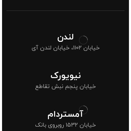
لندن
خیابان ۱۱۰۲، خیابان لندن آی
نیویورک
خیابان پنجم نبش تقاطع
آمستردام
خیابان ۱۵۳۲ روبروی بانک