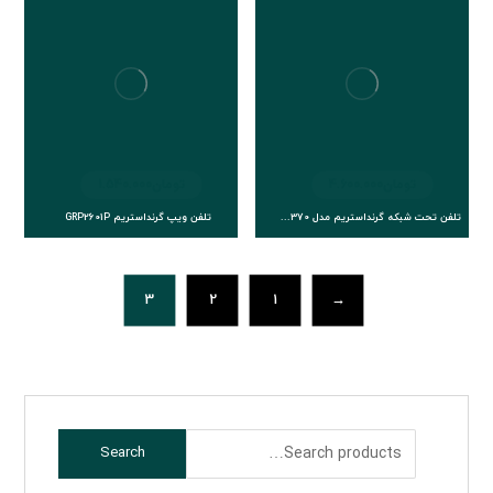
تومان
4.600.000
تومان
1.540.000
تلفن تحت شبکه گرنداستریم مدل GXV3370
تلفن ویپ گرنداستریم GRP2601P
3
2
1
→
Search